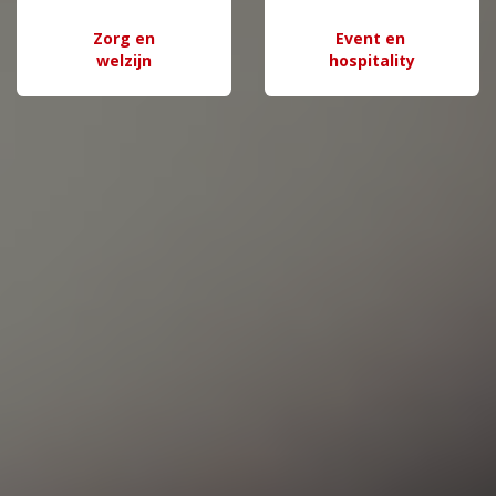
Zorg en
Event en
welzijn
hospitality