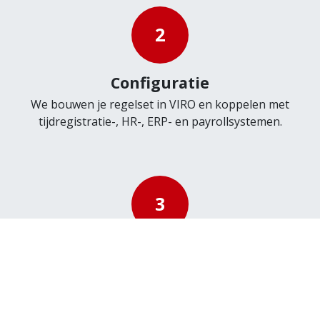
2
Configuratie
We bouwen je regelset in VIRO en koppelen met
tijdregistratie-, HR-, ERP- en payrollsystemen.
3
Validatie
Samen testen we rekenvoorbeelden tot elke
berekening klopt en uitlegbaar is.