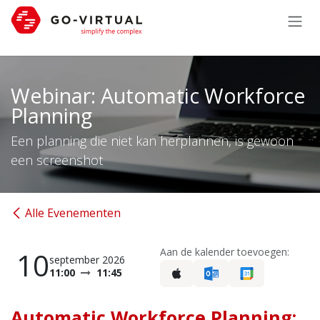
Overslaan naar inhoud
Webinar: Automatic Workforce
Planning
Een planning die niet kan herplannen, is gewoon
een screenshot
Alle Evenementen
Aan de kalender toevoegen:
10
september 2026
11:00
11:45
Automatic Workforce Planning: